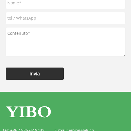
invia
tel:
+86-15857619433
E-mail:
vincy@lvli.cn