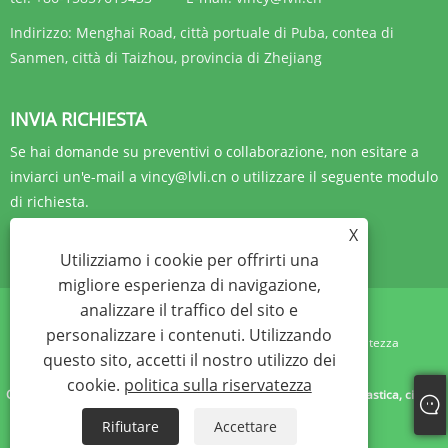
Indirizzo:
Menghai Road, città portuale di Puba, contea di
Sanmen, città di Taizhou, provincia di Zhejiang
INVIA RICHIESTA
Se hai domande su preventivi o collaborazione, non esitare a
inviarci un'e-mail a vincy@lvli.cn o utilizzare il seguente modulo
di richiesta.
X
RICHIESTA ORA
Utilizziamo i cookie per offrirti una
migliore esperienza di navigazione,
analizzare il traffico del sito e
personalizzare i contenuti. Utilizzando
Links
Sitemap
RSS
XML
politica sulla riservatezza
questo sito, accetti il ​​nostro utilizzo dei
cookie.
politica sulla riservatezza
Copyright © 2023 Zhejiang Yibo Technology Co., Ltd.- Posate di plastica, ciotola
di plastica, posate di plastica - Tutti i diritti riservati
Rifiutare
Accettare