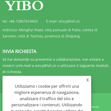
tel:
+86-15857619433
E-mail:
vincy@lvli.cn
Indirizzo:
Menghai Road, città portuale di Puba, contea di
Sanmen, città di Taizhou, provincia di Zhejiang
INVIA RICHIESTA
Se hai domande su preventivi o collaborazione, non esitare a
inviarci un'e-mail a vincy@lvli.cn o utilizzare il seguente modulo
di richiesta.
X
RICHIESTA ORA
Utilizziamo i cookie per offrirti una
migliore esperienza di navigazione,
analizzare il traffico del sito e
personalizzare i contenuti. Utilizzando
Links
Sitemap
RSS
XML
politica sulla riservatezza